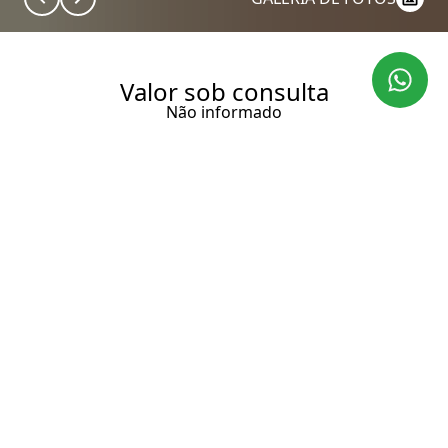
Valor sob consulta
Não informado
OBRA-PRIMA DA
ARQUITETURA BRASILEIRA
COM PAISAGISMO DE BURLE
MARX
1000 m² Área construída
1736 m² Área total
5 Dormitórios
5 Suítes
7 Banheiros
6 Vagas
Entrar em contato