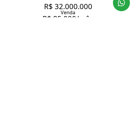
R$ 32.000.000
Venda
R$ 85.000/mês
Aluguel
LOCAÇÃO - HIGIENÓPOLIS -
600 M² ÚTEIS 4 SUÍTES -
QUADRA DE TÊNIS - 6
GARAGENS
600 m² Área útil
4 Dormitórios
4 Suítes
6 Banheiros
6 Vagas
Entrar em contato