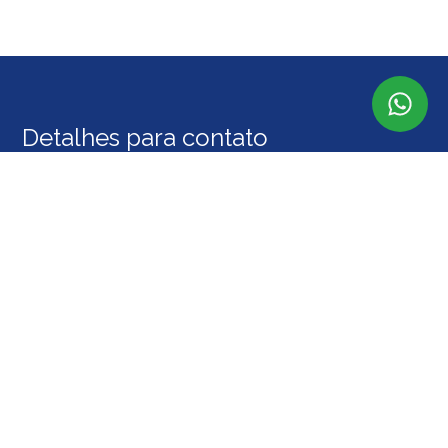
Detalhes para contato
EQUIPE OASIS URBANOS
WhatsApp
(11) 99106-5123
E-mail
URBANOSOASIS@GMAIL.COM
Entre em Contato
Nome
E-mail
Telefone