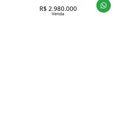
R$ 2.980.000
Venda
CASA DELICIOSA NA VILA
MADALENA
300 m² Área construída
251 m² Área total
3 Dormitórios
3 Suítes
2 Vagas
Entrar em contato
Solicitar visita
Código do Imóvel:
ZAC15913