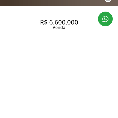
R$ 6.600.000
Venda
APARTAMENTO COM VISTA
ESPETACULAR EM
HIGIENÓPOLIS
380 m² Área útil
4 Dormitórios
2 Suítes
4 Banheiros
2 Vagas
Entrar em contato
Solicitar visita